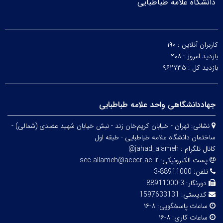
دانشگاه علامه طباطبایی
کاربران آنلاین :
۱۹۰
بازدید امروز :
۲۰۸
بازدید کل :
۹۶۲۷۳۵
جهاددانشگاهی واحد علامه طباطبایی
نشانی:
تهران - خیابان کریم‌خان زند - نبش خیابان شهید عضدی (شمالی) -
ساختمان دانشگاه علامه طباطبایی - طبقه اول
کانال تلگرام :
jahad_alameh@
پست الکترونیکی:
sec.allameh@acecr.ac.ir
تلفن:
88911000-3
دورنگار:
3-88911000
کدپستی:
1597633131
ساعات پاسخگویی:
۸-۱۶
ساعات کاری:
۸-۱۶