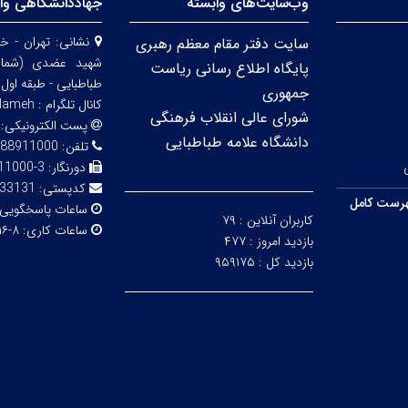
وب‌سایت‌های وابسته
جهاددانشگاهی واح
نشانی:
تهران - خی
سایت دفتر مقام معظم رهبری
شهید عضدی (شمالی
پایگاه اطلاع رسانی ریاست
طباطبایی - طبقه اول
جمهوری
کانال تلگرام :
lameh@
شورای عالی انقلاب فرهنگی
پست الکترونیکی:
دانشگاه علامه طباطبایی
تلفن:
88911000-3
دورنگار:
3-88911000
کدپستی:
33131
رست کامل
ساعات پاسخگویی
کاربران آنلاین :
۷۹
ساعات کاری:
۸-۱۶
بازدید امروز :
۴۷۷
بازدید کل :
۹۵۹۱۷۵