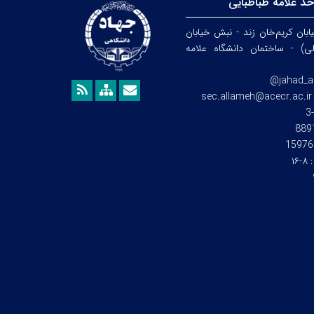
د علامه طباطبایی
ابان کریم‌خان زند - نبش خیابان
) - ساختمان دانشگاه علامه
jahad_a
sec.allameh@acecr.ac.ir
15976
:
۸-۱۶