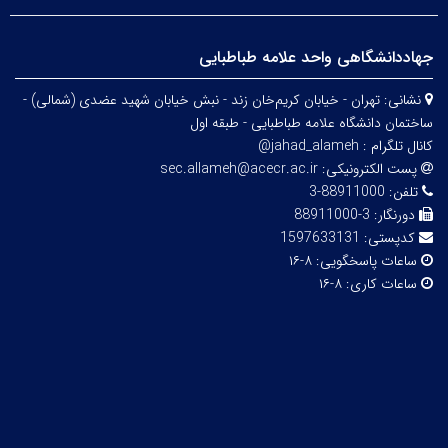
جهاددانشگاهی واحد علامه طباطبایی
نشانی:
تهران - خیابان کریم‌خان زند - نبش خیابان شهید عضدی (شمالی) -
ساختمان دانشگاه علامه طباطبایی - طبقه اول
کانال تلگرام :
jahad_alameh@
پست الکترونیکی:
sec.allameh@acecr.ac.ir
تلفن:
88911000-3
دورنگار:
3-88911000
کدپستی:
1597633131
ساعات پاسخگویی:
۸-۱۶
ساعات کاری:
۸-۱۶