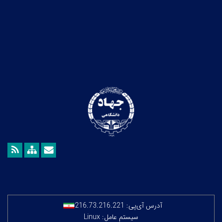
آدرس آی‌پی:
216.73.216.221
سیستم عامل: Linux