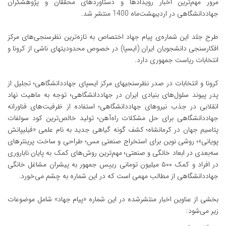
مرور مهم‌ترین اخبار رویدادها و دستاوردهای محققان و پژوهشگران
جهاددانشگاهی در اردیبهشت‌ماه 1400 منتشر شد.
طرح جلد این شماره‌ی پیام جهاد اختصاص به تازه‌ترین نظرسنجی‌های مرکز
افکارسنجی دانشجویان ایران (ایسپا) در خصوص محدودیتهای ناشی از کرونا و
انتخابات ریاست جمهوری دارد.
کرونا و انتخابات در صدر نظرسنجیهای مرکز ایسپای جهاددانشگاهی؛ تجلیل از
پدر پیوند سلول‌های بنیادی ایران در جهاددانشگاهی؛ توجه به ماهیت نهاد
انقلابی در جذب نیروهای جهاددانشگاهی؛ استفاده از ظرفیت‌های فناورانه
جهاددانشگاهی برای حل مشکلات راه‌آهن؛ تولید خالص‌ترین کود سولفات
پتاسیم جهان در کرمانشاه؛ کشف گونه گیاهی جدید به نام علمی «فیلیپانش
پویانی»؛ روشی نوین برای استخراج صنعتی مس؛ طراحی و ساخت پرینترهای
سه‌بعدی در ابعاد خانگی و صنعتی؛ مهم‌ترین روش‌های کمک به پایان ناباروری
در افراد و کمک ۵۰۰ میلیون تومانی رییس جمهور به پیشران مشاغل خانگی
جهاددانشگاهی از مطالب مهمی است که در این شماره به چشم می‌خورد.
بخشی از عناوین اخبار منتشرشده در این شماره «پیام جهاد» شامل موضوعات
زیر می‌شود: