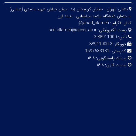
نشانی:
تهران - خیابان کریم‌خان زند - نبش خیابان شهید عضدی (شمالی) -
ساختمان دانشگاه علامه طباطبایی - طبقه اول
کانال تلگرام :
jahad_alameh@
پست الکترونیکی:
sec.allameh@acecr.ac.ir
تلفن:
88911000-3
دورنگار:
3-88911000
کدپستی:
1597633131
ساعات پاسخگویی:
۸-۱۶
ساعات کاری:
۸-۱۶